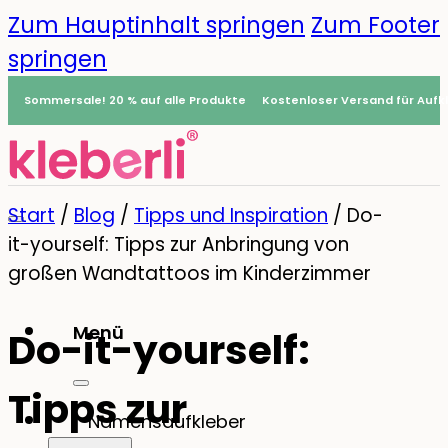
Zum Hauptinhalt springen
Zum Footer
springen
Sommersale! 20 % auf alle Produkte
Kostenloser Versand für Aufkl
Start
/
Blog
/
Tipps und Inspiration
/
Do-
it-yourself: Tipps zur Anbringung von
großen Wandtattoos im Kinderzimmer
Menü
Do-it-yourself:
0
Tipps zur
Namensaufkleber