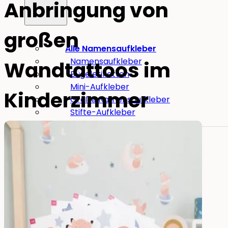
Anbringung von
großen
Alle Namensaufkleber
Namensaufkleber
Wandtattoos im
Bügeletiketten
Mini-Aufkleber
Kinderzimmer
Große Namensaufkleber
Stifte-Aufkleber
Für Erwachsene:
Aufkleber für Pflegeheime
Werkzeug-Aufkleber
Essen
&