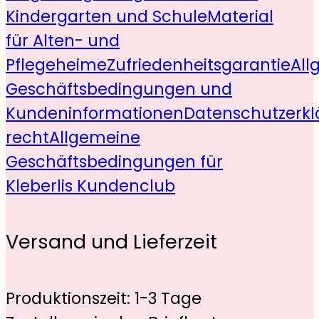
Kindergarten und Schule
Material
für Alten- und
Pflegeheime
Zufriedenheitsgarantie
All
Geschäftsbedingungen und
Kundeninformationen
Datenschutzerkl
recht
Allgemeine
Geschäftsbedingungen für
Kleberlis Kundenclub
Versand und Lieferzeit
Produktionszeit: 1-3 Tage