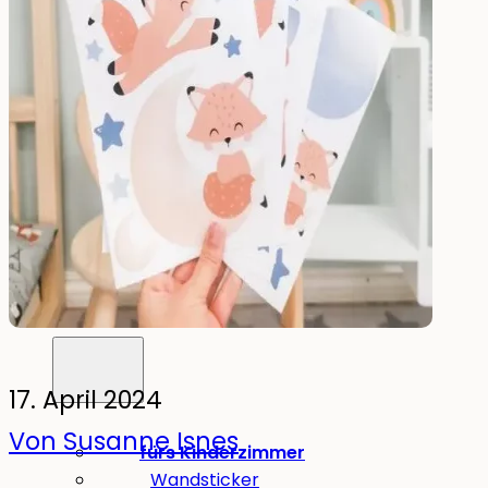
Trinken
Essen & Trinken
Brotdose
Trinkflasche
Kinderflasche
Ersatzteile
Kinderzimmer
17. April 2024
Von Susanne Isnes
fürs Kinderzimmer
Wandsticker