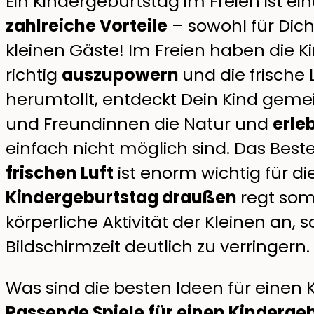
Ein Kindergeburtstag im Freien ist ei
zahlreiche Vorteile
– sowohl für Dich
kleinen Gäste! Im Freien haben die Ki
richtig
auszupowern
und die frische
herumtollt, entdeckt Dein Kind gem
und Freundinnen die Natur und
erle
einfach nicht möglich sind. Das Bes
frischen Luft
ist enorm wichtig für di
Kindergeburtstag draußen
regt somi
körperliche Aktivität der Kleinen an, 
Bildschirmzeit deutlich zu verringern.
Was sind die besten Ideen für einen 
Passende Spiele für einen Kinderge