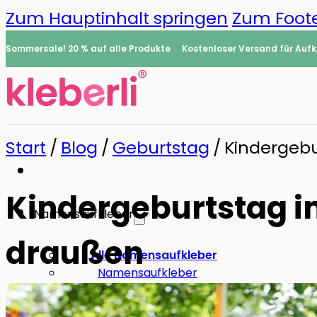
Zum Hauptinhalt springen
Zum Foote
Sommersale! 20 % auf alle Produkte
Kostenloser Versand für Aufk
Start
/
Blog
/
Geburtstag
/
Kindergebu
Kindergeburtstag im
Namensaufkleber
draußen
0
Alle Namensaufkleber
Namensaufkleber
Bügeletiketten
Mini-Aufkleber