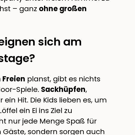
hst – ganz
ohne großen
eignen sich am
tstage?
 Freien
planst, gibt es nichts
door-Spiele.
Sackhüpfen
,
ein Hit. Die Kids lieben es, um
fel ein Ei ins Ziel zu
cht nur jede Menge Spaß für
n Gäste, sondern sorgen auch