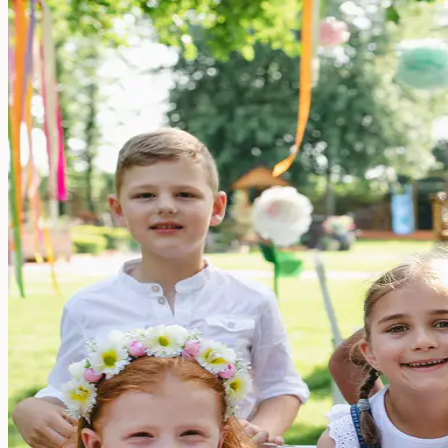
Große Namensaufkleber
Stifte-Aufkleber
Für Erwachsene:
Aufkleber für Pflegeheime
Werkzeug-Aufkleber
Essen & Trinken
Essen & Trinken
Brotdose
Trinkflasche
Kinderflasche
Ersatzteile
Kinderzimmer