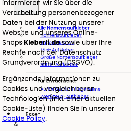
informieren wir Sie über die
Verarbeitung personenbezogener
Daten bei der Nutzung unserer
Alle Namensaufkleber
Website und unseres Online-
Namensaufkleber
Shops
Kleberli.de
sowie über Ihre
Bügeletiketten
Mini-Aufkleber
Rechte nach der Datenschutz-
Große Namensaufkleber
Grundverordnung (DSGVO).
Stifte-Aufkleber
Ergänzende Informationen zu
Für Erwachsene:
Cookies und vergleichbaren
Aufkleber für Pflegeheime
Werkzeug-Aufkleber
Technologien (inkl. einer aktuellen
Cookie-Liste) finden Sie in unserer
Essen
Cookie Policy
.
&