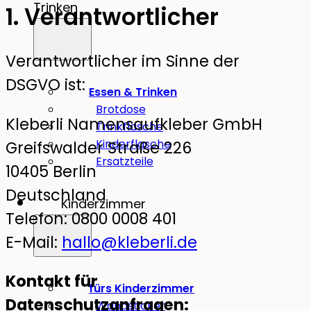
Trinken
1. Verantwortlicher
Verantwortlicher im Sinne der
DSGVO ist:
Essen & Trinken
Brotdose
Kleberli Namensaufkleber GmbH
Trinkflasche
Kinderflasche
Greifswalder Straße 226
Ersatzteile
10405 Berlin
Deutschland
Kinderzimmer
Telefon: 0800 0008 401
E-Mail:
hallo@kleberli.de
Kontakt für
fürs Kinderzimmer
Datenschutzanfragen:
Wandsticker