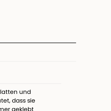
latten und
et, dass sie
mer geklebt