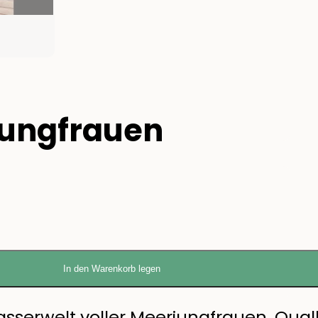
jungfrauen
In den Warenkorb legen
sserwelt voller Meerjungfrauen, Quall