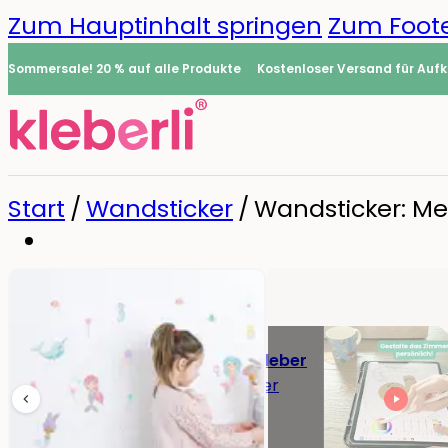
Zum Hauptinhalt springen
Zum Foote
Sommersale! 20 % auf alle Produkte
Kostenloser Versand für Aufk
Start
/
Wandsticker
/
Wandsticker: M
Namensaufkleber
0
Alle Namensaufkleber
Namensaufkleber
Bügeletiketten
Mini-Aufkleber