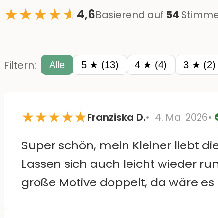
★
★
★
★
☆
★
4,6
Basierend auf
54
Stimme
Filtern:
Alle
5 ★ (13)
4 ★ (4)
3 ★ (2)
★
★
★
★
★
Franziska D.
4. Mai 2026
Super schön, mein Kleiner liebt die
Lassen sich auch leicht wieder ru
große Motive doppelt, da wäre es 