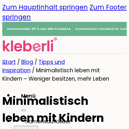
Zum Hauptinhalt springen
Zum Footer
springen
Sommersale! 20 % auf alle Produkte
Kostenloser Versand für Aufkl
Start
/
Blog
/
Tipps und
Inspiration
/
Minimalistisch leben mit
Kindern – Weniger besitzen, mehr Leben
Menü
Minimalistisch
0
leben mit Kindern
Namensaufkleber