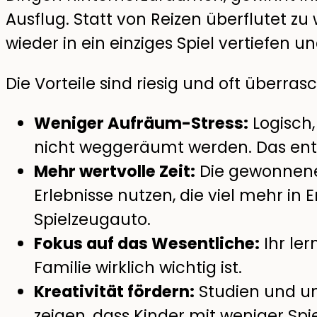
Ausflug. Statt von Reizen überflutet zu
wieder in ein einziges Spiel vertiefen un
Die Vorteile sind riesig und oft überras
Weniger Aufräum-Stress:
Logisch,
nicht weggeräumt werden. Das ent
Mehr wertvolle Zeit:
Die gewonnene
Erlebnisse nutzen, die viel mehr in 
Spielzeugauto.
Fokus auf das Wesentliche:
Ihr le
Familie wirklich wichtig ist.
Kreativität fördern:
Studien und un
zeigen, dass Kinder mit weniger Spi