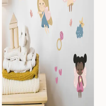
Trinken
Essen & Trinken
Brotdose
Trinkflasche
Kinderflasche
Ersatzteile
Kinderzimmer
fürs Kinderzimmer
Wandsticker