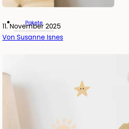
Leuchtende Wandsticker
Pakete
11. November 2025
Von Susanne Isnes