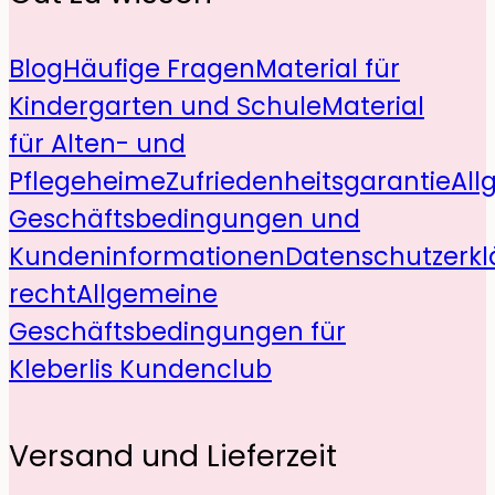
Blog
Häufige Fragen
Material für
Kindergarten und Schule
Material
für Alten- und
Pflegeheime
Zufriedenheitsgarantie
All
Geschäftsbedingungen und
Kundeninformationen
Datenschutzerkl
recht
Allgemeine
Geschäftsbedingungen für
Kleberlis Kundenclub
Versand und Lieferzeit