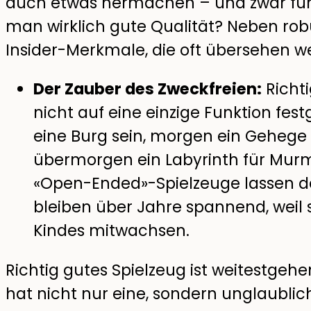
auch etwas hermachen – und zwar für 
man wirklich gute Qualität? Neben robu
Insider-Merkmale, die oft übersehen w
Der Zauber des Zweckfreien:
Richti
nicht auf eine einzige Funktion fes
eine Burg sein, morgen ein Gehege 
übermorgen ein Labyrinth für Murm
«Open-Ended»-Spielzeuge lassen de
bleiben über Jahre spannend, weil 
Kindes mitwachsen.
Richtig gutes Spielzeug ist weitestgehe
hat nicht nur eine, sondern unglaubli