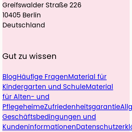
Greifswalder Straße 226
10405 Berlin
Deutschland
Gut zu wissen
Blog
Häufige Fragen
Material für
Kindergarten und Schule
Material
für Alten- und
Pflegeheime
Zufriedenheitsgarantie
All
Geschäftsbedingungen und
Kundeninformationen
Datenschutzerkl