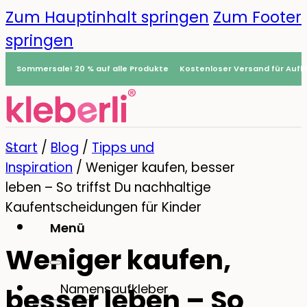
Zum Hauptinhalt springen
Zum Footer
springen
Sommersale! 20 % auf alle Produkte
Kostenloser Versand für Aufkl
Start
/
Blog
/
Tipps und
Inspiration
/
Weniger kaufen, besser
leben – So triffst Du nachhaltige
Kaufentscheidungen für Kinder
Menü
Weniger kaufen,
0
Namensaufkleber
besser leben – So