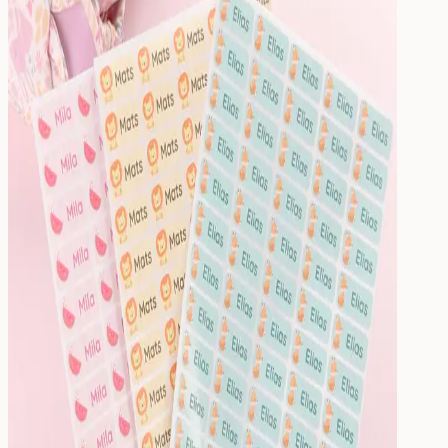
Trinken
Essen & Trinken
Brotdose
Trinkflasche
Kinderflasche
Ersatzteile
Kinderzimmer
fürs Kinderzimmer
Wandsticker