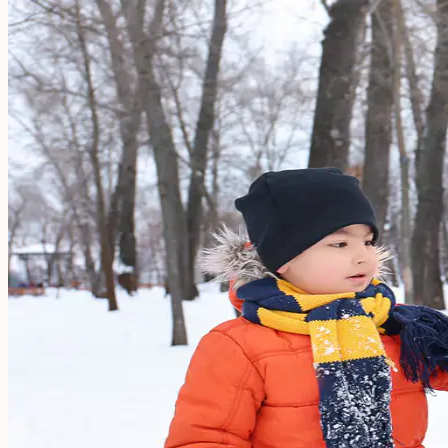
Große Namensaufkleber
Stifte-Aufkleber
Für Erwachsene:
Aufkleber für Pflegeheime
Werkzeug-Aufkleber
Essen & Trinken
Essen & Trinken
Brotdose
Trinkflasche
Kinderflasche
Ersatzteile
Kinderzimmer