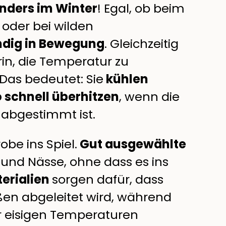
nders im Winter
! Egal, ob beim
oder bei wilden
ndig in Bewegung
. Gleichzeitig
rin, die Temperatur zu
Das bedeutet: Sie
kühlen
 schnell überhitzen
, wenn die
n abgestimmt ist.
be ins Spiel.
Gut ausgewählte
 und Nässe, ohne dass es ins
erialien
sorgen dafür, dass
ßen abgeleitet wird, während
r eisigen Temperaturen