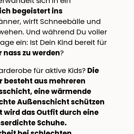
erwandelt sich in ein
ich begeistert ins
ner, wirft Schneebälle und
e wehen. Und während Du voller
age ein: Ist Dein Kind bereit für
r nass zu werden
?
rderobe für aktive Kids?
Die
er besteht aus mehreren
isschicht, eine wärmende
ichte Außenschicht schützen
 wird das Outfit durch eine
serdichte Schuhe.
rheit bei schlechten