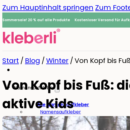
Zum Hauptinhalt springen
Zum Foote
Sommersale! 20 % auf alle Produkte
Kostenloser Versand für Aufk
Start
/
Blog
/
Winter
/
Von Kopf bis Fuß
Von Kopf bis Fuß: d
Namensaufkleber
aktive Kids
0
Alle Namensaufkleber
Namensaufkleber
Bügeletiketten
Mini-Aufkleber