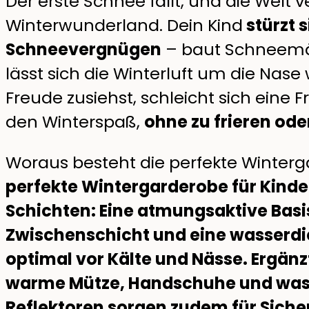
Der erste Schnee fällt, und die Welt v
Winterwunderland. Dein Kind
stürzt s
Schneevergnügen
– baut Schneemän
lässt sich die Winterluft um die Nas
Freude zusiehst, schleicht sich eine Fr
den Winterspaß,
ohne zu frieren ode
Woraus besteht die perfekte Winterga
perfekte Wintergarderobe für Kind
Schichten: Eine atmungsaktive Bas
Zwischenschicht und eine wasserd
optimal vor Kälte und Nässe. Ergänzt
warme Mütze, Handschuhe und was
Reflektoren sorgen zudem für Siche