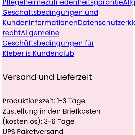
Pflegeheime
Zufriedenheitsgarantie
All
Geschäftsbedingungen und
Kundeninformationen
Datenschutzerkl
recht
Allgemeine
Geschäftsbedingungen für
Kleberlis Kundenclub
Versand und Lieferzeit
Produktionszeit: 1-3 Tage
Zustellung in den Briefkasten
(kostenlos): 3-6 Tage
UPS Paketversand