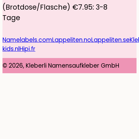
(Brotdose/Flasche) €7.95: 3-8
Tage
Namelabels.com
Lappeliten.no
Lappeliten.se
Kle
kids.nl
Hipi.fr
© 2026, Kleberli Namensaufkleber GmbH