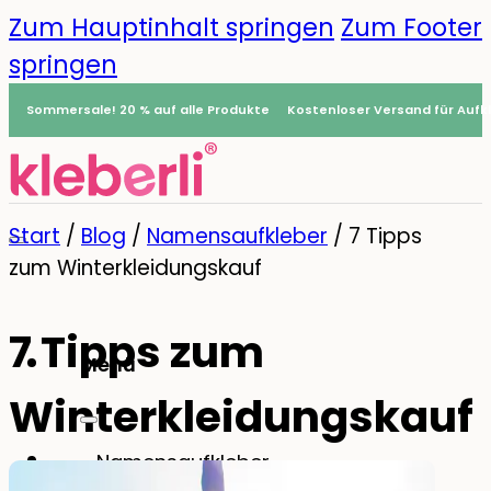
Zum Hauptinhalt springen
Zum Footer
springen
Sommersale! 20 % auf alle Produkte
Kostenloser Versand für Aufkl
Start
/
Blog
/
Namensaufkleber
/
7 Tipps
zum Winterkleidungskauf
7 Tipps zum
Menü
Winterkleidungskauf
0
Namensaufkleber