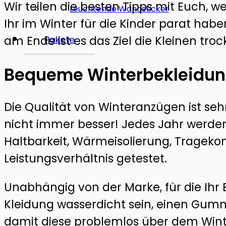
Wir teilen die besten Tipps mit Euch, 
Leuchtende Wandsticker
Ihr im Winter für die Kinder parat haben
am Ende ist es das Ziel die Kleinen tr
Pakete
Bequeme Winterbekleidu
Die Qualität von Winteranzügen ist sehr
nicht immer besser! Jedes Jahr werde
Haltbarkeit, Wärmeisolierung, Trageko
Leistungsverhältnis getestet.
Unabhängig von der Marke, für die Ihr E
Kleidung wasserdicht sein, einen Gum
damit diese problemlos über dem Win