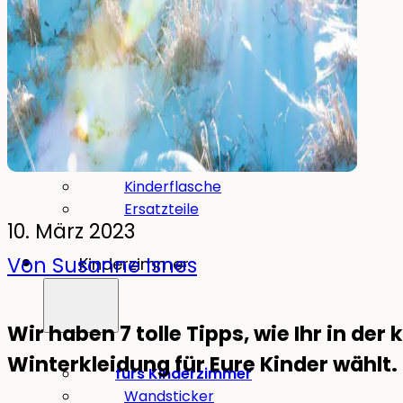
Trinken
Essen & Trinken
Brotdose
Trinkflasche
Kinderflasche
Ersatzteile
10. März 2023
Von Susanne Isnes
Kinderzimmer
Wir haben 7 tolle Tipps, wie Ihr in der
Winterkleidung für Eure Kinder wählt.
fürs Kinderzimmer
Wandsticker