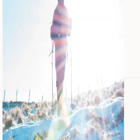
Alle Namensaufkleber
Namensaufkleber
Bügeletiketten
Mini-Aufkleber
Große Namensaufkleber
Stifte-Aufkleber
Für Erwachsene:
Aufkleber für Pflegeheime
Werkzeug-Aufkleber
Essen
&