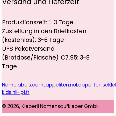
Versand und Lieferzeit
Produktionszeit: 1-3 Tage
Zustellung in den Briefkasten
(kostenlos): 3-6 Tage
UPS Paketversand
(Brotdose/Flasche) €7.95: 3-8
Tage
Namelabels.com
Lappeliten.no
Lappeliten.se
Kle
kids.nl
Hipi.fr
© 2026, Kleberli Namensaufkleber GmbH