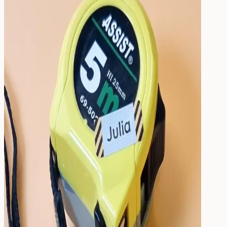
Trinken
Essen & Trinken
Brotdose
Trinkflasche
Kinderflasche
Ersatzteile
Kinderzimmer
fürs Kinderzimmer
Wandsticker