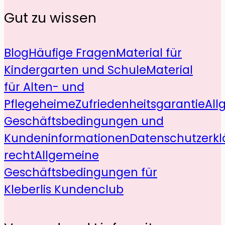
Gut zu wissen
Blog
Häufige Fragen
Material für
Kindergarten und Schule
Material
für Alten- und
Pflegeheime
Zufriedenheitsgarantie
All
Geschäftsbedingungen und
Kundeninformationen
Datenschutzerkl
recht
Allgemeine
Geschäftsbedingungen für
Kleberlis Kundenclub