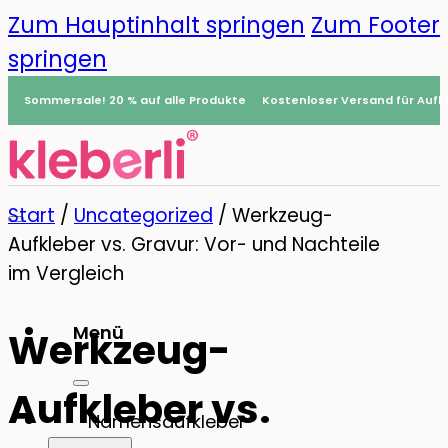
Zum Hauptinhalt springen
Zum Footer
springen
Sommersale! 20 % auf alle Produkte
Kostenloser Versand für Aufkl
Start
/
Uncategorized
/
Werkzeug-
Aufkleber vs. Gravur: Vor- und Nachteile
im Vergleich
Menü
Werkzeug-
0
Aufkleber vs.
Namensaufkleber