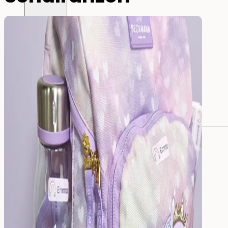
Alle Namensaufkleber
Namensaufkleber
Bügeletiketten
Mini-Aufkleber
Große Namensaufkleber
Stifte-Aufkleber
Für Erwachsene:
Aufkleber für Pflegeheime
Werkzeug-Aufkleber
Essen
&