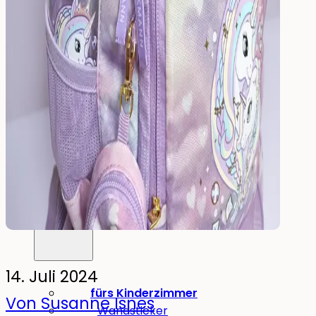
Trinken
Essen & Trinken
Brotdose
Trinkflasche
Kinderflasche
Ersatzteile
Kinderzimmer
14. Juli 2024
fürs Kinderzimmer
Von Susanne Isnes
Wandsticker