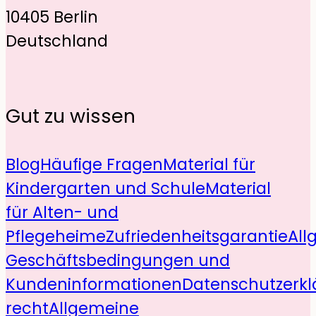
10405 Berlin
Deutschland
Gut zu wissen
Blog
Häufige Fragen
Material für
Kindergarten und Schule
Material
für Alten- und
Pflegeheime
Zufriedenheitsgarantie
All
Geschäftsbedingungen und
Kundeninformationen
Datenschutzerkl
recht
Allgemeine