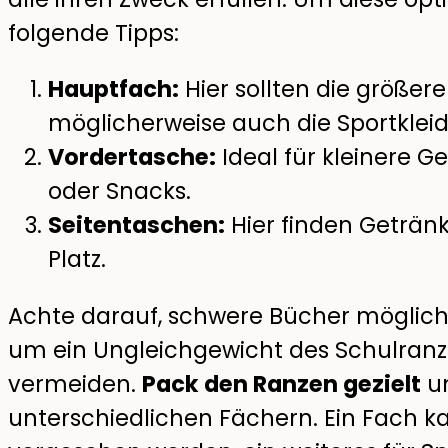
folgende Tipps:
Hauptfach:
Hier sollten die größer
möglicherweise auch die Sportklei
Vordertasche:
Ideal für kleinere G
oder Snacks.
Seitentaschen:
Hier finden Geträn
Platz.
Achte darauf, schwere Bücher möglich
um ein Ungleichgewicht des Schulran
vermeiden.
Pack den Ranzen gezielt
un
unterschiedlichen Fächern. Ein Fach ka