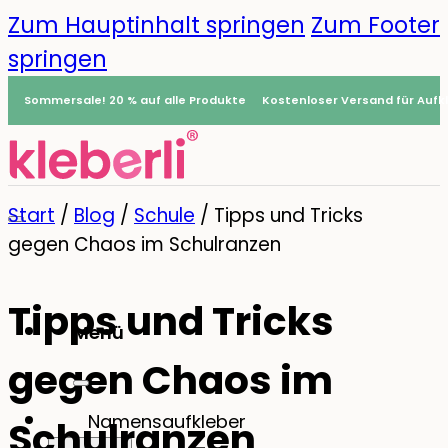
Zum Hauptinhalt springen
Zum Footer
springen
Sommersale! 20 % auf alle Produkte
Kostenloser Versand für Aufkl
Start
/
Blog
/
Schule
/
Tipps und Tricks
gegen Chaos im Schulranzen
Tipps und Tricks
Menü
gegen Chaos im
0
Namensaufkleber
Schulranzen