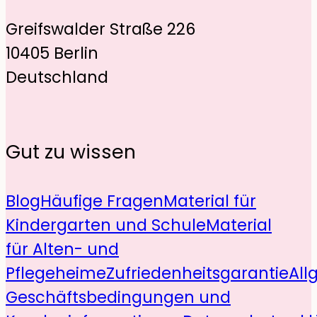
Greifswalder Straße 226
10405 Berlin
Deutschland
Gut zu wissen
Blog
Häufige Fragen
Material für
Kindergarten und Schule
Material
für Alten- und
Pflegeheime
Zufriedenheitsgarantie
All
Geschäftsbedingungen und