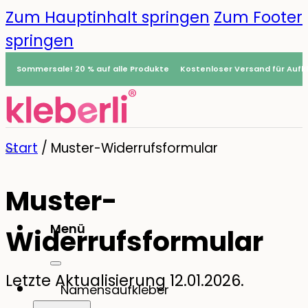
Zum Hauptinhalt springen
Zum Footer
springen
Sommersale! 20 % auf alle Produkte
Kostenloser Versand für Aufkl
Start
/
Muster-Widerrufsformular
Muster-
Menü
Widerrufsformular
0
Letzte Aktualisierung 12.01.2026.
Namensaufkleber