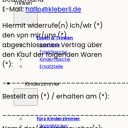
Trinken
E-Mail:
hallo@kleberli.de
Hiermit widerrufe(n) ich/wir (*)
den von mir/uns (*)
Essen & Trinken
abgeschlossenen Vertrag über
Brotdose
Trinkflasche
den Kauf der folgenden Waren
Kinderflasche
(*):
Ersatzteile
___________________________
Kinderzimmer
Bestellt am (*) / erhalten am (*):
___________________________
fürs Kinderzimmer
Wandsticker