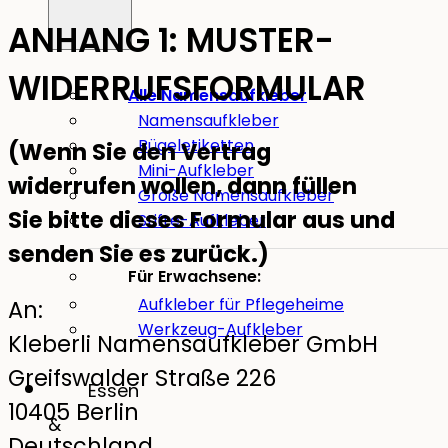
ANHANG 1: MUSTER-
WIDERRUFSFORMULAR
Alle Namensaufkleber
Namensaufkleber
Bügeletiketten
(Wenn Sie den Vertrag
Mini-Aufkleber
widerrufen wollen, dann füllen
Große Namensaufkleber
Sie bitte dieses Formular aus und
Stifte-Aufkleber
senden Sie es zurück.)
Für Erwachsene:
Aufkleber für Pflegeheime
An:
Werkzeug-Aufkleber
Kleberli Namensaufkleber GmbH
Greifswalder Straße 226
Essen
10405 Berlin
&
Deutschland