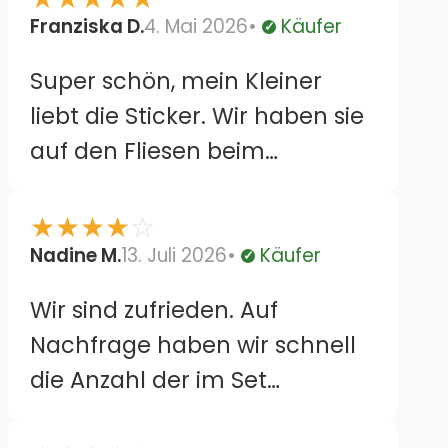
Franziska D.
4. Mai 2026
Käufer
Verifiziert
Super schön, mein Kleiner
liebt die Sticker. Wir haben sie
auf den Fliesen beim
Wickeltisch. Lassen sich auch
leicht wieder runterziehen
★
★
★
★
☆
und versetzen ohne
Nadine M.
13. Juli 2026
Käufer
Verifiziert
Rückstände. Bloß sind einige
Wir sind zufrieden. Auf
große Motive doppelt, da wäre
Nachfrage haben wir schnell
es schön, wenn sie gespiegelt
die Anzahl der im Set
wären. Aber sonst super :)
enthaltenen Blüten enthalten.