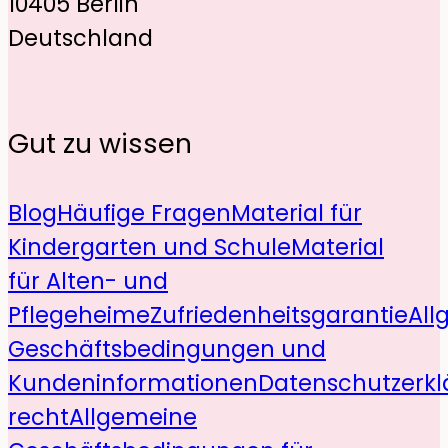
10405 Berlin
Deutschland
Gut zu wissen
Blog
Häufige Fragen
Material für
Kindergarten und Schule
Material
für Alten- und
Pflegeheime
Zufriedenheitsgarantie
All
Geschäftsbedingungen und
Kundeninformationen
Datenschutzerkl
recht
Allgemeine