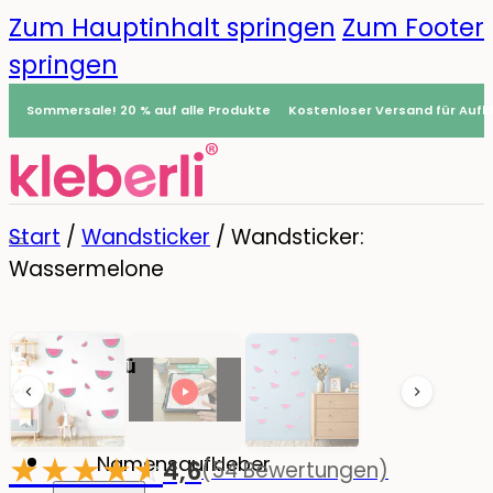
Zum Hauptinhalt springen
Zum Footer
springen
Sommersale! 20 % auf alle Produkte
Kostenloser Versand für Aufkl
Start
/
Wandsticker
/
Wandsticker:
Wassermelone
Menü
0
★
★
★
★
☆
★
Namensaufkleber
4,6
(54 Bewertungen)
-20%