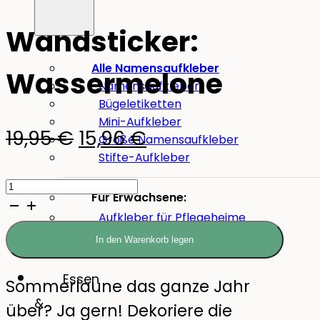
Wandsticker:
Alle Namensaufkleber
Wassermelone
Namensaufkleber
Bügeletiketten
Mini-Aufkleber
Ursprünglicher
Aktueller
19,95
€
15,96
€
Große Namensaufkleber
Stifte-Aufkleber
Preis
Preis
Wandsticker:
war:
ist:
Für Erwachsene:
Wassermelone
Aufkleber für Pflegeheime
19,95 €
15,96 €.
Menge
Werkzeug-Aufkleber
In den Warenkorb legen
Essen
Sommerlaune das ganze Jahr
&
über? Ja gern! Dekoriere die