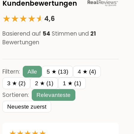
Kundenbewertungen
★
★
★
★
☆
★
4,6
Basierend auf
54
Stimmen und
21
Bewertungen
Filtern:
Alle
5 ★ (13)
4 ★ (4)
3 ★ (2)
2 ★ (1)
1 ★ (1)
Sortieren:
Relevanteste
Neueste zuerst
★
★
★
★
★