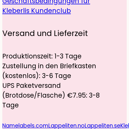
Geschäftsbedingungen für
Kleberlis Kundenclub
Versand und Lieferzeit
Produktionszeit: 1-3 Tage
Zustellung in den Briefkasten
(kostenlos): 3-6 Tage
UPS Paketversand
(Brotdose/Flasche) €7.95: 3-8
Tage
Namelabels.com
Lappeliten.no
Lappeliten.se
Kle