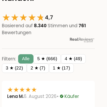
★
★
★
★
☆
★
4,7
Basierend auf
8.340
Stimmen und
761
Bewertungen
Filtern:
Alle
5 ★ (666)
4 ★ (49)
3 ★ (22)
2 ★ (7)
1 ★ (17)
★
★
★
★
★
Lena M.
6. August 2026
Käufer
Verifiziert