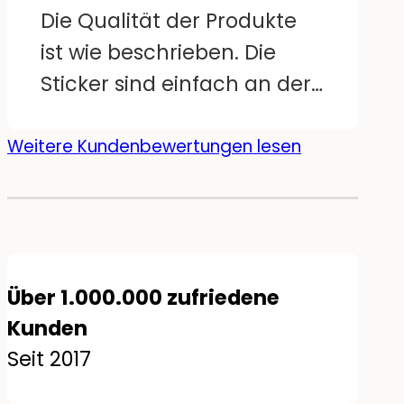
einige große Motive
Die Qualität der Produkte
doppelt, da wäre es schön,
ist wie beschrieben. Die
wenn sie gespiegelt wären.
Sticker sind einfach an der
Aber sonst super :)
Wand anzubringen und
sehen top aus! Mein Sohn
Weitere Kundenbewertungen lesen
hat viel Freude mit seinem
neu dekorierten Zimmer!
Über 1.000.000 zufriedene
Kunden
Seit 2017