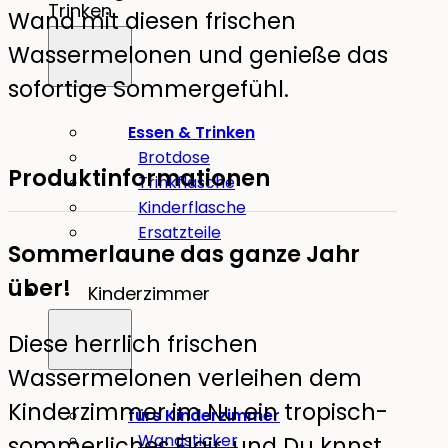
Trinken
Wand mit diesen frischen
Wassermelonen und genieße das
sofortige Sommergefühl.
Essen & Trinken
Brotdose
Produktinformationen
Trinkflasche
Kinderflasche
Ersatzteile
Sommerlaune das ganze Jahr
über!
Kinderzimmer
Diese herrlich frischen
Wassermelonen verleihen dem
Kinderzimmer im Nu ein tropisch-
fürs Kinderzimmer
Wandsticker
sommerliches Flair, und Du knnst