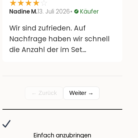
Bisher haften sie wie
★
★
★
★
☆
angegeben und sehen aus
Nadine M.
13. Juli 2026
Käufer
Verifiziert
wie abgebildet. Länge der
Wir sind zufrieden. Auf
„Haltbarkeit“ bzw. Entfernen
Nachfrage haben wir schnell
der Sticker können wir noch
die Anzahl der im Set
nichts zu sagen
enthaltenen Blüten enthalten.
Bisher haften sie wie
angegeben und sehen aus
wie abgebildet.
← Zurück
Weiter →
Einfach anzubringen