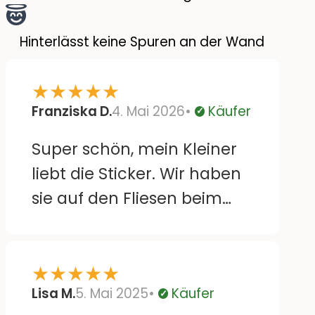
Hinterlässt keine Spuren an der Wand
★
★
★
★
★
Franziska D.
4. Mai 2026
Käufer
Verifiziert
Super schön, mein Kleiner
liebt die Sticker. Wir haben
sie auf den Fliesen beim
Wickeltisch. Lassen sich
auch leicht wieder
★
★
★
★
★
runterziehen und versetzen
Lisa M.
5. Mai 2025
Käufer
ohne Rückstände. Bloß sind
Verifiziert