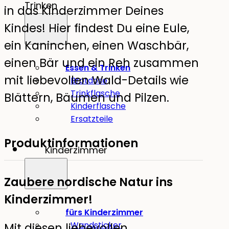
Trinken
in das Kinderzimmer Deines
Kindes! Hier findest Du eine Eule,
ein Kaninchen, einen Waschbär,
einen Bär und ein Reh zusammen
Essen & Trinken
mit liebevollen Wald-Details wie
Brotdose
Trinkflasche
Blättern, Bäumen und Pilzen.
Kinderflasche
Ersatzteile
Produktinformationen
Kinderzimmer
Zaubere nordische Natur ins
Kinderzimmer!
fürs Kinderzimmer
Wandsticker
Mit diesen liebevollen