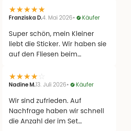
★
★
★
★
★
Franziska D.
4. Mai 2026
Käufer
Verifiziert
Super schön, mein Kleiner
liebt die Sticker. Wir haben sie
auf den Fliesen beim
Wickeltisch. Lassen sich auch
leicht wieder runterziehen
★
★
★
★
☆
und versetzen ohne
Nadine M.
13. Juli 2026
Käufer
Verifiziert
Rückstände. Bloß sind einige
Wir sind zufrieden. Auf
große Motive doppelt, da wäre
Nachfrage haben wir schnell
es schön, wenn sie gespiegelt
die Anzahl der im Set
wären. Aber sonst super :)