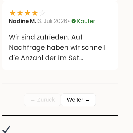
enthaltenen Blüten enthalten.
Bisher haften sie wie
★
★
★
★
☆
angegeben und sehen aus
Nadine M.
13. Juli 2026
Käufer
Verifiziert
wie abgebildet. Länge der
Wir sind zufrieden. Auf
„Haltbarkeit“ bzw. Entfernen
Nachfrage haben wir schnell
der Sticker können wir noch
die Anzahl der im Set
nichts zu sagen
enthaltenen Blüten enthalten.
Bisher haften sie wie
angegeben und sehen aus
wie abgebildet.
← Zurück
Weiter →