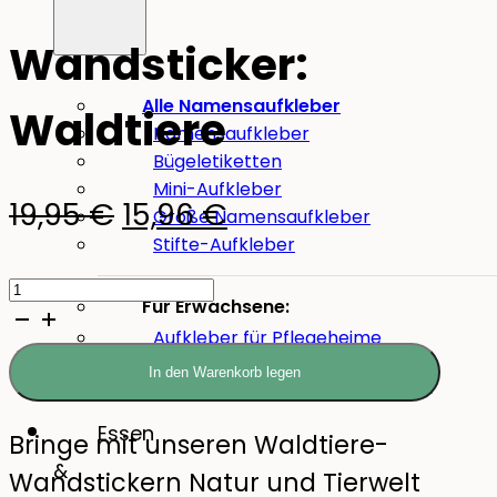
Wandsticker:
Alle Namensaufkleber
Waldtiere
Namensaufkleber
Bügeletiketten
Mini-Aufkleber
Ursprünglicher
Aktueller
19,95
€
15,96
€
Große Namensaufkleber
Stifte-Aufkleber
Preis
Preis
Wandsticker:
war:
ist:
Für Erwachsene:
Waldtiere
Aufkleber für Pflegeheime
19,95 €
15,96 €.
Menge
Werkzeug-Aufkleber
In den Warenkorb legen
Essen
Bringe mit unseren Waldtiere-
&
Wandstickern Natur und Tierwelt