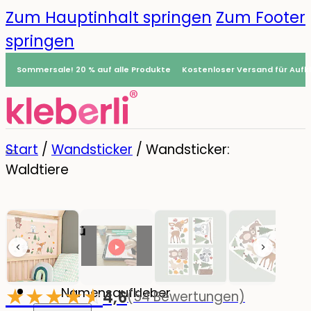
Zum Hauptinhalt springen
Zum Footer
springen
Sommersale! 20 % auf alle Produkte
Kostenloser Versand für Aufkl
Start
/
Wandsticker
/
Wandsticker:
Waldtiere
Menü
0
★
★
★
★
☆
★
Namensaufkleber
4,6
(54 Bewertungen)
-20%