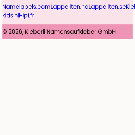
Namelabels.com
Lappeliten.no
Lappeliten.se
Kle
kids.nl
Hipi.fr
© 2026, Kleberli Namensaufkleber GmbH