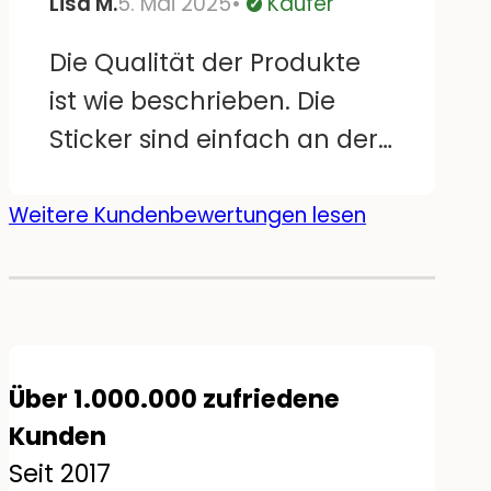
Lisa M.
5. Mai 2025
Käufer
ohne Rückstände. Bloß sind
Verifiziert
einige große Motive
Die Qualität der Produkte
doppelt, da wäre es schön,
ist wie beschrieben. Die
wenn sie gespiegelt wären.
Sticker sind einfach an der
Aber sonst super :)
Wand anzubringen und
sehen top aus! Mein Sohn
Weitere Kundenbewertungen lesen
hat viel Freude mit seinem
neu dekorierten Zimmer!
Über 1.000.000 zufriedene
Kunden
Seit 2017