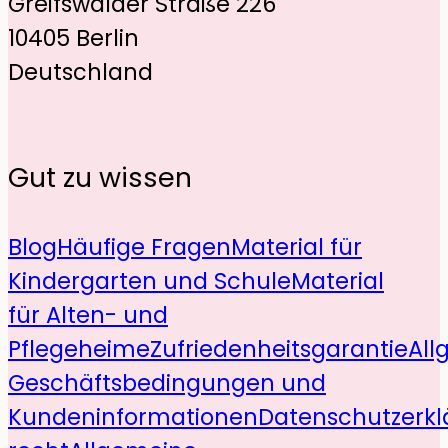
Greifswalder Straße 226
10405 Berlin
Deutschland
Gut zu wissen
Blog
Häufige Fragen
Material für
Kindergarten und Schule
Material
für Alten- und
Pflegeheime
Zufriedenheitsgarantie
All
Geschäftsbedingungen und
Kundeninformationen
Datenschutzerkl