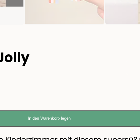
Jolly
In den Warenkorb legen
m Kinderzimmer mit diesem supersüß