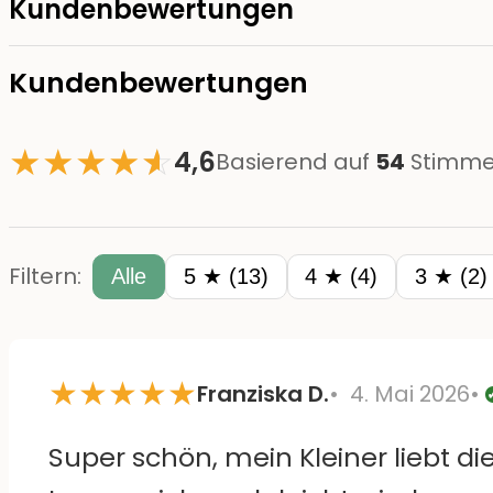
Kundenbewertungen
Kundenbewertungen
★
★
★
★
☆
★
4,6
Basierend auf
54
Stimme
Filtern:
Alle
5 ★ (13)
4 ★ (4)
3 ★ (2)
★
★
★
★
★
Franziska D.
4. Mai 2026
Super schön, mein Kleiner liebt die