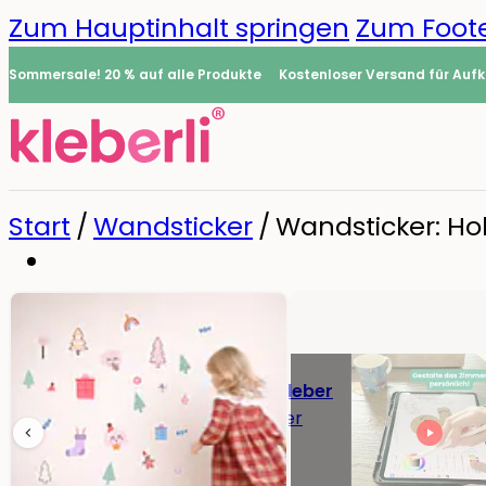
Zum Hauptinhalt springen
Zum Foote
Sommersale! 20 % auf alle Produkte
Kostenloser Versand für Aufk
Start
/
Wandsticker
/
Wandsticker: Hol
Namensaufkleber
0
Alle Namensaufkleber
Namensaufkleber
Bügeletiketten
Mini-Aufkleber