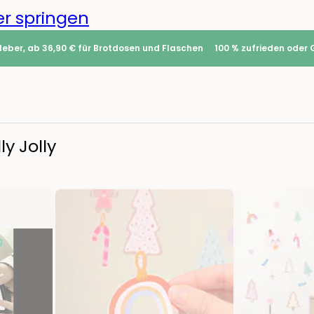
r springen
leber, ab 36,90 € für Brotdosen und Flaschen
100 % zufrieden oder 
ly Jolly