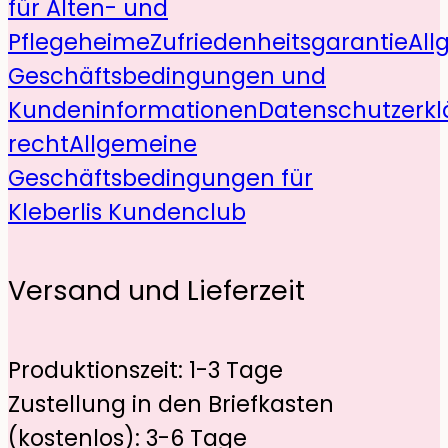
für Alten- und
Pflegeheime
Zufriedenheitsgarantie
All
Geschäftsbedingungen und
Kundeninformationen
Datenschutzerkl
recht
Allgemeine
Geschäftsbedingungen für
Kleberlis Kundenclub
Versand und Lieferzeit
Produktionszeit: 1-3 Tage
Zustellung in den Briefkasten
(kostenlos): 3-6 Tage