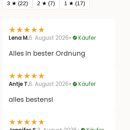
3 ★ (22)
2 ★ (7)
1 ★ (17)
★
★
★
★
★
Lena M.
6. August 2026
Käufer
Verifiziert
Alles in bester Ordnung
★
★
★
★
★
Antje T.
6. August 2026
Käufer
Verifiziert
alles bestens!
★
★
★
★
★