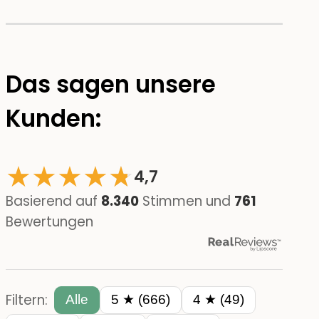
Das sagen unsere
Kunden:
★
★
★
★
☆
★
4,7
Basierend auf
8.340
Stimmen und
761
Bewertungen
Filtern:
Alle
5 ★ (666)
4 ★ (49)