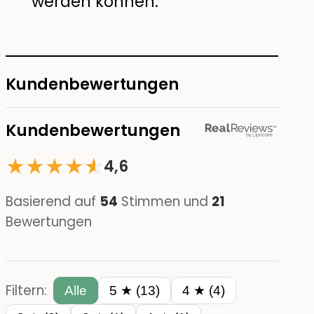
werden können.
Kundenbewertungen
Kundenbewertungen
★
★
★
★
☆
★
4,6
Basierend auf
54
Stimmen und
21
Bewertungen
Filtern:
Alle
5 ★ (13)
4 ★ (4)