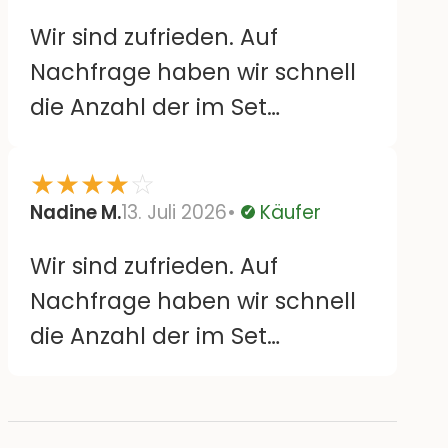
Rückstände. Bloß sind einige
Wir sind zufrieden. Auf
große Motive doppelt, da wäre
Nachfrage haben wir schnell
es schön, wenn sie gespiegelt
die Anzahl der im Set
wären. Aber sonst super :)
enthaltenen Blüten enthalten.
Bisher haften sie wie
★
★
★
★
☆
angegeben und sehen aus
Nadine M.
13. Juli 2026
Käufer
Verifiziert
wie abgebildet. Länge der
Wir sind zufrieden. Auf
„Haltbarkeit“ bzw. Entfernen
Nachfrage haben wir schnell
der Sticker können wir noch
die Anzahl der im Set
nichts zu sagen
enthaltenen Blüten enthalten.
Bisher haften sie wie
angegeben und sehen aus