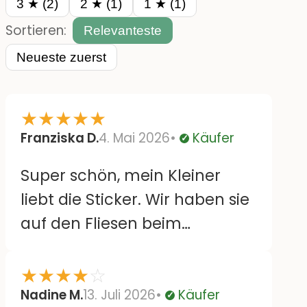
3 ★ (2)
2 ★ (1)
1 ★ (1)
Sortieren:
Relevanteste
Neueste zuerst
★
★
★
★
★
Franziska D.
4. Mai 2026
Käufer
Verifiziert
Super schön, mein Kleiner
liebt die Sticker. Wir haben sie
auf den Fliesen beim
Wickeltisch. Lassen sich auch
leicht wieder runterziehen
★
★
★
★
☆
und versetzen ohne
Nadine M.
13. Juli 2026
Käufer
Verifiziert