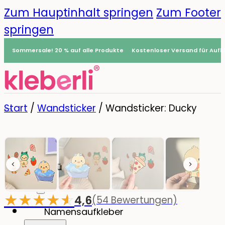
Zum Hauptinhalt springen
Zum Footer
springen
Sommersale! 20 % auf alle Produkte
Kostenloser Versand für Aufkl
Start
/
Wandsticker
/
Wandsticker: Ducky
Menü
0
★
★
★
★
☆
★
4,6
(54 Bewertungen)
-20%
Namensaufkleber