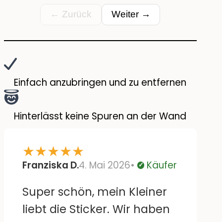
wie abgebildet.
← Zurück
Weiter →
Einfach anzubringen und zu entfernen
Hinterlässt keine Spuren an der Wand
★
★
★
★
★
Franziska D.
4. Mai 2026
Käufer
Verifiziert
Super schön, mein Kleiner
liebt die Sticker. Wir haben