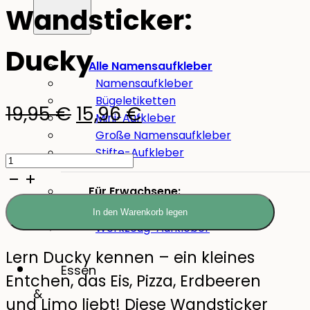
Wandsticker:
Ducky
Alle Namensaufkleber
Namensaufkleber
Bügeletiketten
Ursprünglicher
Aktueller
19,95
€
15,96
€
Mini-Aufkleber
Große Namensaufkleber
Preis
Preis
Stifte-Aufkleber
Wandsticker:
war:
ist:
Ducky
19,95 €
15,96 €.
Für Erwachsene:
Menge
Aufkleber für Pflegeheime
In den Warenkorb legen
Werkzeug-Aufkleber
Lern Ducky kennen – ein kleines
Essen
Entchen, das Eis, Pizza, Erdbeeren
&
und Limo liebt! Diese Wandsticker