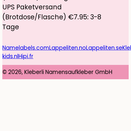
UPS Paketversand
(Brotdose/Flasche) €7.95: 3-8
Tage
Namelabels.com
Lappeliten.no
Lappeliten.se
Kle
kids.nl
Hipi.fr
© 2026, Kleberli Namensaufkleber GmbH