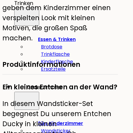
Trinken
geben dem Kinderzimmer einen
verspielten Look mit kleinen
Motiven, die großen Spaß
machen.
Essen & Trinken
Brotdose
Trinkflasche
Kinderflasche
Produktinformationen
Ersatzteile
Ein kleines Entchen an der Wand?
Kinderzimmer
In diesem Wandsticker-Set
begegnest Du unserem Entchen
Ducky in kleinen
fürs Kinderzimmer
Wandsticker