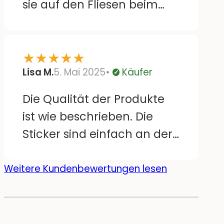
sie auf den Fliesen beim
Wickeltisch. Lassen sich
auch leicht wieder
★
★
★
★
★
runterziehen und versetzen
Lisa M.
5. Mai 2025
Käufer
ohne Rückstände. Bloß sind
Verifiziert
einige große Motive
Die Qualität der Produkte
doppelt, da wäre es schön,
ist wie beschrieben. Die
wenn sie gespiegelt wären.
Sticker sind einfach an der
Aber sonst super :)
Wand anzubringen und
sehen top aus! Mein Sohn
Weitere Kundenbewertungen lesen
hat viel Freude mit seinem
neu dekorierten Zimmer!