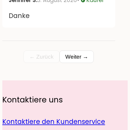
Jennifer S.
3. August 2026
Käufer
Verifiziert
Danke
← Zurück
Weiter →
Kontaktiere uns
Kontaktiere den Kundenservice