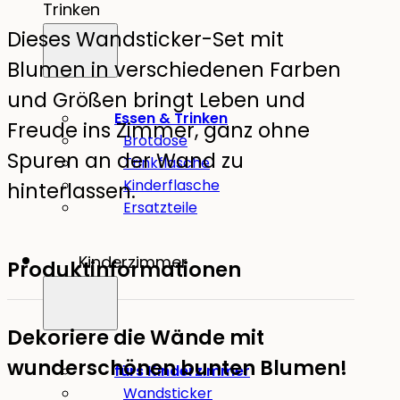
Trinken
Dieses Wandsticker-Set mit
Blumen in verschiedenen Farben
und Größen bringt Leben und
Essen & Trinken
Freude ins Zimmer, ganz ohne
Brotdose
Spuren an der Wand zu
Trinkflasche
Kinderflasche
hinterlassen.
Ersatzteile
Kinderzimmer
Produktinformationen
Dekoriere die Wände mit
wunderschönen bunten Blumen!
fürs Kinderzimmer
Wandsticker