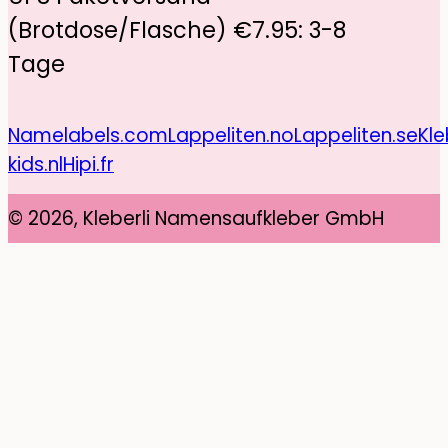
(Brotdose/Flasche) €7.95: 3-8
Tage
Namelabels.com
Lappeliten.no
Lappeliten.se
Kle
kids.nl
Hipi.fr
© 2026, Kleberli Namensaufkleber GmbH