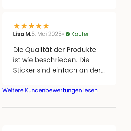
Wickeltisch. Lassen sich
auch leicht wieder
★
★
★
★
★
runterziehen und versetzen
Lisa M.
5. Mai 2025
Käufer
ohne Rückstände. Bloß sind
Verifiziert
einige große Motive
Die Qualität der Produkte
doppelt, da wäre es schön,
ist wie beschrieben. Die
wenn sie gespiegelt wären.
Sticker sind einfach an der
Aber sonst super :)
Wand anzubringen und
sehen top aus! Mein Sohn
Weitere Kundenbewertungen lesen
hat viel Freude mit seinem
neu dekorierten Zimmer!