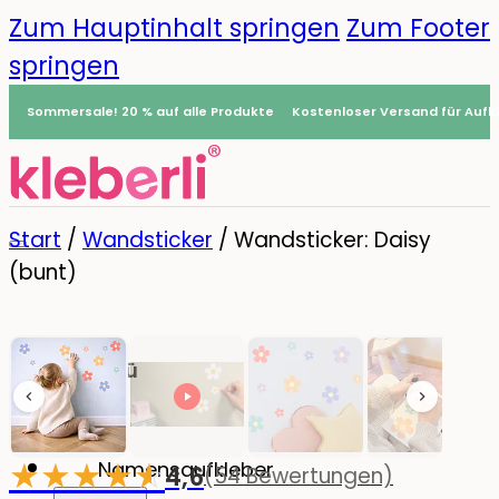
Zum Hauptinhalt springen
Zum Footer
springen
Sommersale! 20 % auf alle Produkte
Kostenloser Versand für Aufkl
Start
/
Wandsticker
/
Wandsticker: Daisy
(bunt)
Menü
0
★
★
★
★
☆
★
Namensaufkleber
4,6
(54 Bewertungen)
-20%