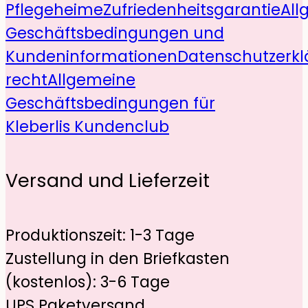
Pflegeheime
Zufriedenheitsgarantie
All
Geschäftsbedingungen und
Kundeninformationen
Datenschutzerkl
recht
Allgemeine
Geschäftsbedingungen für
Kleberlis Kundenclub
Versand und Lieferzeit
Produktionszeit: 1-3 Tage
Zustellung in den Briefkasten
(kostenlos): 3-6 Tage
UPS Paketversand