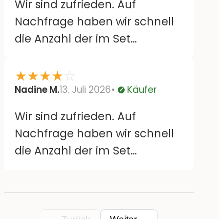
Wir sind zufrieden. Auf
große Motive doppelt, da wäre
Nachfrage haben wir schnell
es schön, wenn sie gespiegelt
die Anzahl der im Set
wären. Aber sonst super :)
enthaltenen Blüten enthalten.
Bisher haften sie wie
★
★
★
★
☆
angegeben und sehen aus
Nadine M.
13. Juli 2026
Käufer
Verifiziert
wie abgebildet. Länge der
Wir sind zufrieden. Auf
„Haltbarkeit“ bzw. Entfernen
Nachfrage haben wir schnell
der Sticker können wir noch
die Anzahl der im Set
nichts zu sagen
enthaltenen Blüten enthalten.
Bisher haften sie wie
angegeben und sehen aus
wie abgebildet.