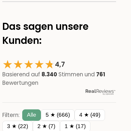
Das sagen unsere
Kunden:
★
★
★
★
☆
★
4,7
Basierend auf
8.340
Stimmen und
761
Bewertungen
Filtern:
Alle
5 ★ (666)
4 ★ (49)
3 ★ (22)
2 ★ (7)
1 ★ (17)