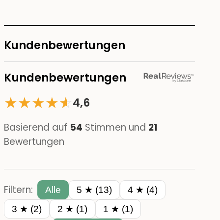
Kundenbewertungen
Kundenbewertungen
★
★
★
★
☆
★
4,6
Basierend auf
54
Stimmen und
21
Bewertungen
Filtern:
Alle
5 ★ (13)
4 ★ (4)
3 ★ (2)
2 ★ (1)
1 ★ (1)