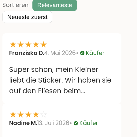
Sortieren:
Relevanteste
Neueste zuerst
★
★
★
★
★
Franziska D.
4. Mai 2026
Käufer
Verifiziert
Super schön, mein Kleiner
liebt die Sticker. Wir haben sie
auf den Fliesen beim
Wickeltisch. Lassen sich auch
leicht wieder runterziehen
★
★
★
★
☆
und versetzen ohne
Nadine M.
13. Juli 2026
Käufer
Verifiziert
Rückstände. Bloß sind einige