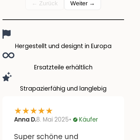
nicht und wir mussten dafür
← Zurück
Weiter →
auf alternative Dosen
zurückgreifen.
Hergestellt und designt in Europa
Ersatzteile erhältlich
Strapazierfähig und langlebig
★
★
★
★
★
Anna D.
8. Mai 2025
Käufer
Verifiziert
Super schöne und