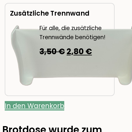
26,95 €
21,56 €.
Zusätzliche Trennwand
Für alle, die zusätzliche
Trennwände benötigen!
Ursprünglicher
Aktueller
3,50
€
2,80
€
Preis
Preis
war:
ist:
3,50 €
2,80 €.
In den Warenkorb
Brotdose wurde zum