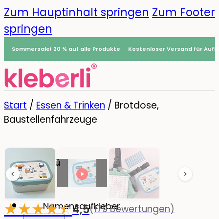
Zum Hauptinhalt springen
Zum Footer
springen
Sommersale! 20 % auf alle Produkte
Kostenloser Versand für Aufkl
Start
/
Essen & Trinken
/
Brotdose,
Baustellenfahrzeuge
Menü
0
★
★
★
★
☆
★
Namensaufkleber
4,5
(179 Bewertungen)
-20%