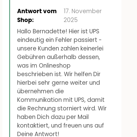
Brote übereinander.
hab ich vom Zollamt
Antwort vom
17. November
Finde ich persönlich nicht
Österreich eine Rechnung mit
Shop:
2025
optimal.
37€ bekommen was ich sehr
Hallo Bernadette! Hier ist UPS
eindeutig ein Fehler passiert -
ärgerlich finde weil ich dachte
unsere Kunden zahlen keinerlei
die Produkte kommen von
Gebühren außerhalb dessen,
Deutschland. Nach
was im Onlineshop
genaueren Nachlesen sah ich
beschrieben ist. Wir helfen Dir
hierbei sehr gerne weiter und
dass die Sachen von
übernehmen die
Norwegen kommen und
Kommunikation mit UPS, damit
deswegen sind anscheinend
die Rechnung storniert wird. Wir
Zollgebühren angefallen. Jetzt
haben Dich dazu per Mail
kontaktiert, und freuen uns auf
hat mich das ganze über 100€
Deine Antwort!