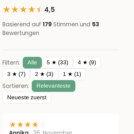
★
★
★
★
☆
★
4,5
Basierend auf
179
Stimmen und
53
Bewertungen
Filtern:
Alle
5 ★ (33)
4 ★ (9)
3 ★ (7)
2 ★ (3)
1 ★ (1)
Sortieren:
Relevanteste
Neueste zuerst
★
★
★
★
☆
Annika
26. November