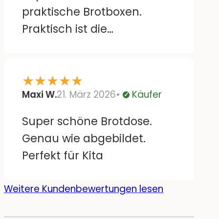
praktische Brotboxen.
Praktisch ist die
herausnehmbare
Trennung zum Aufteilen
★
★
★
★
★
der Box, z.B Brötchen und
Maxi W.
21. März 2026
Käufer
Obst. Die Höhe der Box ist
Verifiziert
super und wir finden die
Super schöne Brotdose.
auswechselbaren
Genau wie abgebildet.
Motivplatten toll. Wenn es
Perfekt für Kita
bald vllt noch mehr
motivauswahl auch für
Weitere Kundenbewertungen lesen
Schulkinder gibt werden wir
bestimmt lange Freude