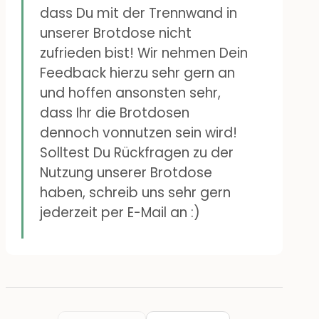
allenfalls zum Befüllen z.B. mit
dass Du mit der Trennwand in
großen Semmeln geeignet
unserer Brotdose nicht
oder mit Obst und Gemüse,
zufrieden bist! Wir nehmen Dein
Feedback hierzu sehr gern an
das beliebig
und hoffen ansonsten sehr,
zusammengemixt werden
dass Ihr die Brotdosen
darf. Für das eigentlich
dennoch vonnutzen sein wird!
angedachte
Solltest Du Rückfragen zu der
Nutzung unserer Brotdose
Mehrkomponenten-Frühstück
haben, schreib uns sehr gern
(z.B. teilweise feuchtes
jederzeit per E-Mail an :)
Obst/Gemüse und Brote, die
möglichst nicht nass werden
oder auseinander fallen
sollten) eignet sie sich leider