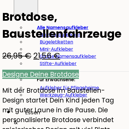
Brotdose,
Alle Namensaufkleber
Baustellenfahrzeuge
Namensaufkleber
Bügeletiketten
Mini-Aufkleber
Ursprünglicher
Aktueller
26,95
€
21,56
€
Große Namensaufkleber
Stifte-Aufkleber
Preis
Preis
Designe Deine Brotdose
war:
ist:
Für Erwachsene:
Aufkleber für Pflegeheime
26,95 €
21,56 €.
Mit der Brotdose im Baustellen-
Werkzeug-Aufkleber
Design startet Dein Kind jeden Tag
mit guter Laune in die Pause. Die
Essen
personalisierte Brotdose verbindet
&