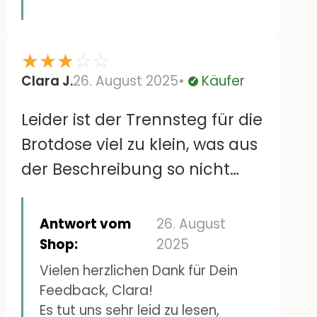
gekostet.Werde nichts mehr
bei euch bestellen.
★
★
★
☆
☆
Clara J.
26. August 2025
Käufer
Verifiziert
Leider ist der Trennsteg für die
Brotdose viel zu klein, was aus
der Beschreibung so nicht
hervorging. So purzelt in der
ansonsten sehr hohen Dose
Antwort vom
26. August
trotzdem alles durcheinander.
Shop:
2025
Damit ist die Dose für unseren
Vielen herzlichen Dank für Dein
Feedback, Clara!
Alltag eher unpraktisch und
Es tut uns sehr leid zu lesen,