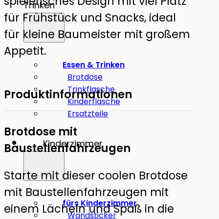
spielerisches Design mit viel Platz
Trinken
für Frühstück und Snacks, ideal
für kleine Baumeister mit großem
Appetit.
Essen & Trinken
Brotdose
Trinkflasche
Produktinformationen
Kinderflasche
Ersatzteile
Brotdose mit
Kinderzimmer
Baustellenfahrzeugen
Starte mit dieser coolen Brotdose
mit Baustellenfahrzeugen mit
fürs Kinderzimmer
einem Lächeln und Spaß in die
Wandsticker