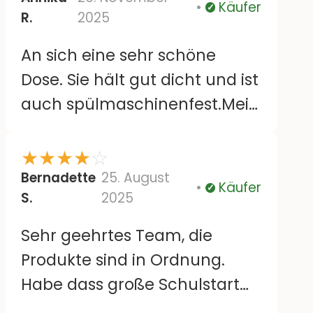
Käufer
Verifiziert
R.
2025
An sich eine sehr schöne
Dose. Sie hält gut dicht und ist
auch spülmaschinenfest.Mein
einziger Kritikpunkt ist die Tiefe
der Dose.
★
★
★
★
☆
Ich finde sie zu tief. Das Kind
Bernadette
25. August
Käufer
Verifiziert
S.
2025
muss sehr weit reingreifen
und wenn man zwei
Sehr geehrtes Team, die
Trennwände einsetzt, muss in
Produkte sind in Ordnung.
den Fächern ziemlich
Habe dass große Schulstart
gestapelt werden, d.h. Drei
Paket genommen. Nur leider