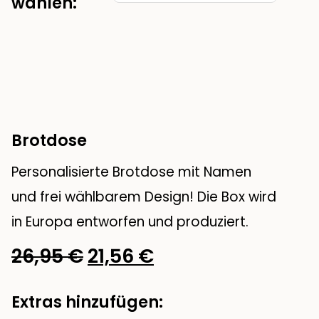
Kategorie
wählen:
wählen
Brotdose
Personalisierte Brotdose mit Namen
und frei wählbarem Design! Die Box wird
in Europa entworfen und produziert.
Ursprünglicher
Aktueller
26,95
€
21,56
€
Preis
Preis
Extras hinzufügen:
war:
ist: