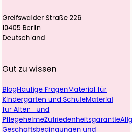
Greifswalder Straße 226
10405 Berlin
Deutschland
Gut zu wissen
Blog
Häufige Fragen
Material für
Kindergarten und Schule
Material
für Alten- und
Pflegeheime
Zufriedenheitsgarantie
All
Geschäftsbedingungen und