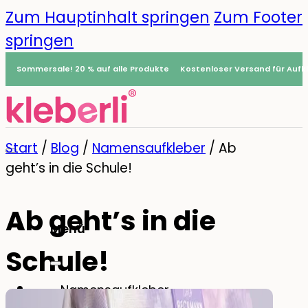
Zum Hauptinhalt springen
Zum Footer
springen
Sommersale! 20 % auf alle Produkte
Kostenloser Versand für Aufkl
Start
/
Blog
/
Namensaufkleber
/
Ab
geht’s in die Schule!
Ab geht’s in die
Menü
Schule!
0
Namensaufkleber