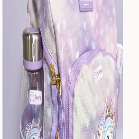
Alle Namensaufkleber
Namensaufkleber
Bügeletiketten
Mini-Aufkleber
Große Namensaufkleber
Stifte-Aufkleber
Für Erwachsene:
Aufkleber für Pflegeheime
Werkzeug-Aufkleber
Essen
&